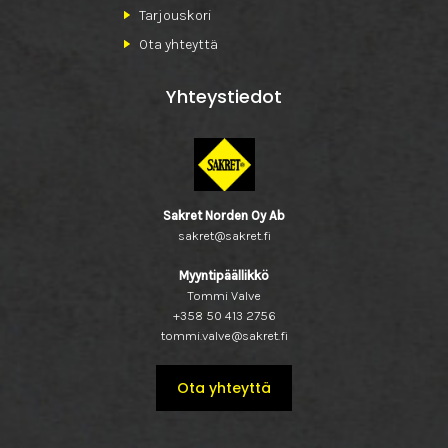
Tarjouskori
Ota yhteyttä
Yhteystiedot
Sakret Norden Oy Ab
sakret@sakret.fi
Myyntipäällikkö
Tommi Valve
+358 50 413 2756
tommi.valve@sakret.fi
Ota yhteyttä