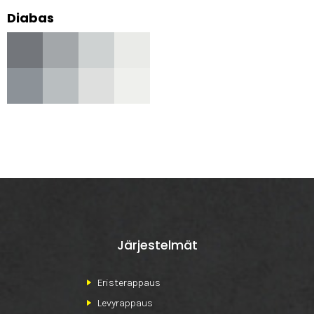
Diabas
Järjestelmät
Eristerappaus
Levyrappaus