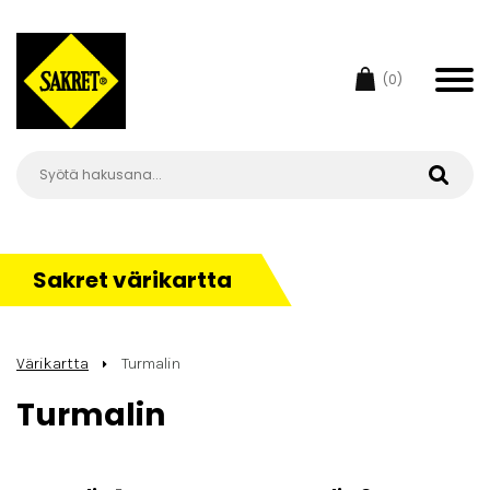
(0)
Sakret värikartta
Värikartta
Turmalin
Turmalin