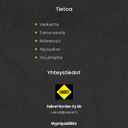
Tietoa
Värikartta
Tietoa meistä
Referenssit
Tarjouskori
Ota yhteyttä
Yhteystiedot
Sakret Norden Oy Ab
sakret@sakret.fi
Myyntipäällikkö