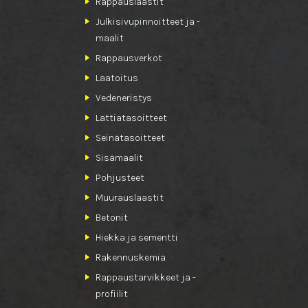
Rappauslaastit
Julkisivupinnoitteet ja -
maalit
Rappausverkot
Laatoitus
Vedeneristys
Lattiatasoitteet
Seinätasoitteet
Sisämaalit
Pohjusteet
Muurauslaastit
Betonit
Hiekka ja sementti
Rakennuskemia
Rappaustarvikkeet ja -
profiilit