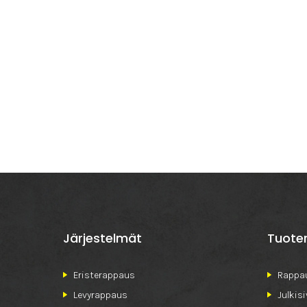
Järjestelmät
Tuote
Eristerappaus
Rappau
Levyrappaus
Julkis