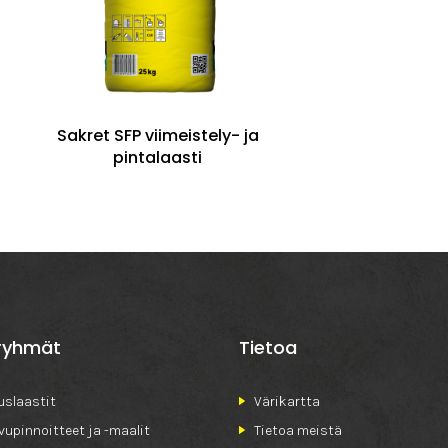
Sakret SFP viimeistely- ja
pintalaasti
ryhmät
Tietoa
slaastit
Värikartta
ivupinnoitteet ja -maalit
Tietoa meistä