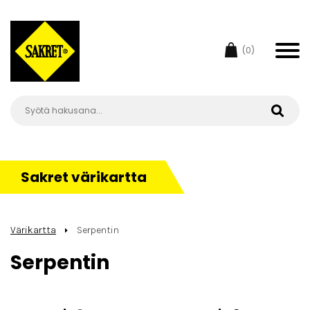
(0)
Sakret värikartta
Värikartta
Serpentin
Serpentin