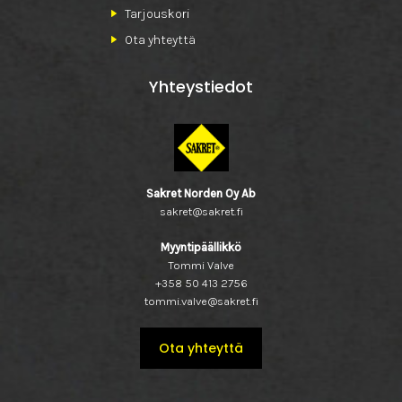
Tarjouskori
Ota yhteyttä
Yhteystiedot
Sakret Norden Oy Ab
sakret@sakret.fi
Myyntipäällikkö
Tommi Valve
+358 50 413 2756
tommi.valve@sakret.fi
Ota yhteyttä