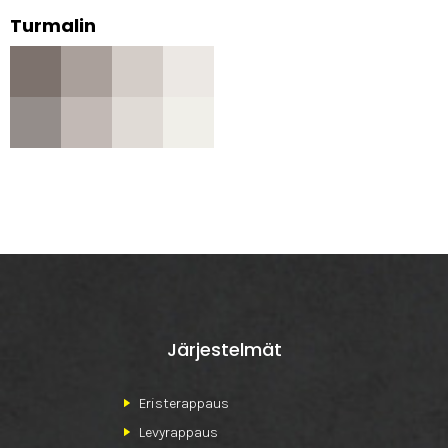
Turmalin
Järjestelmät
Eristerappaus
Levyrappaus