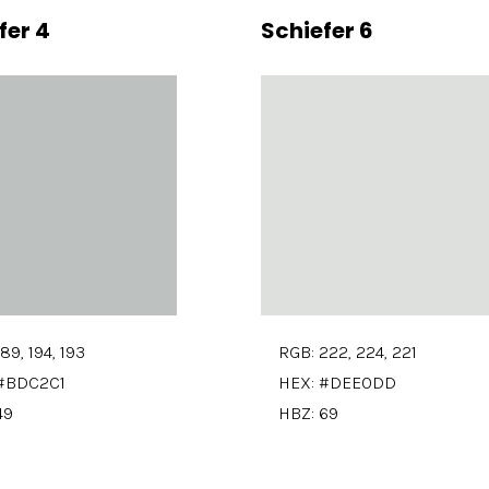
fer 4
Schiefer 6
89, 194, 193
RGB: 222, 224, 221
#BDC2C1
HEX: #DEE0DD
49
HBZ: 69