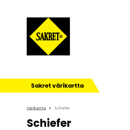
Sakret värikartta
Värikartta
Schiefer
Schiefer