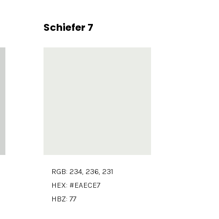
Schiefer 7
RGB: 234, 236, 231
HEX: #EAECE7
HBZ: 77