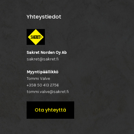
Yhteystiedot
Sakret Norden Oy Ab
sakret@sakret.fi
Myyntipäällikkö
Tommi Valve
+358 50 413 2756
tommi.valve@sakret.fi
Ota yhteyttä