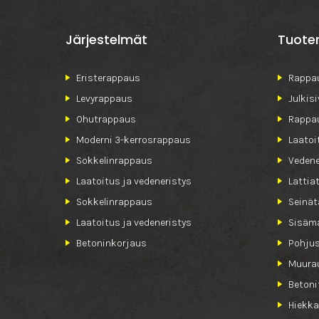
Järjestelmät
Tuote
Eristerappaus
Rappau
Levyrappaus
Julkis
Ohutrappaus
Rappa
Moderni 3-kerrosrappaus
Laatoi
Sokkelinrappaus
Vedene
Laatoitus ja vedeneristys
Lattia
Sokkelinrappaus
Seinät
Laatoitus ja vedeneristys
Sisäma
Betoninkorjaus
Pohjus
Muurau
Betoni
Hiekka