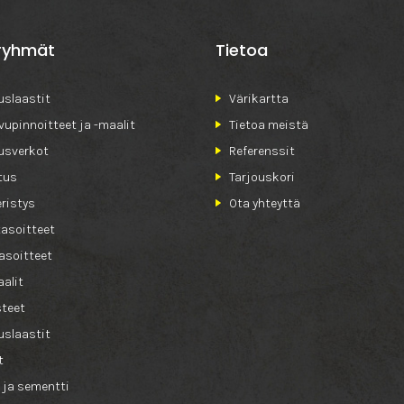
ryhmät
Tietoa
slaastit
Värikartta
ivupinnoitteet ja -maalit
Tietoa meistä
usverkot
Referenssit
tus
Tarjouskori
ristys
Ota yhteyttä
tasoitteet
asoitteet
alit
teet
slaastit
t
 ja sementti