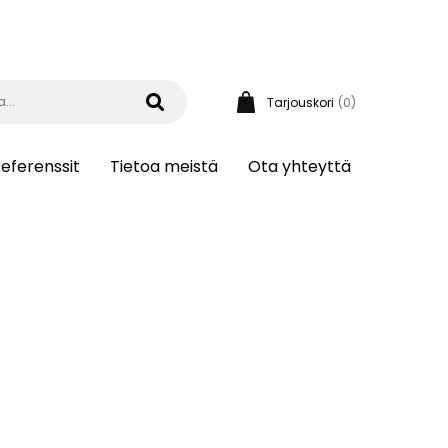
Tarjouskori
(0)
eferenssit
Tietoa meistä
Ota yhteyttä