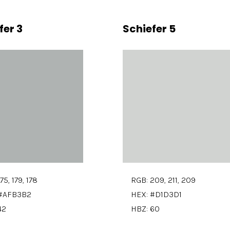
fer 3
Schiefer 5
75, 179, 178
RGB: 209, 211, 209
 #AFB3B2
HEX: #D1D3D1
42
HBZ: 60