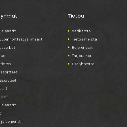
ryhmät
Tietoa
slaastit
Värikartta
ivupinnoitteet ja -maalit
Tietoa meistä
usverkot
Referenssit
tus
Tarjouskori
ristys
Ota yhteyttä
tasoitteet
asoitteet
alit
teet
slaastit
t
 ja sementti