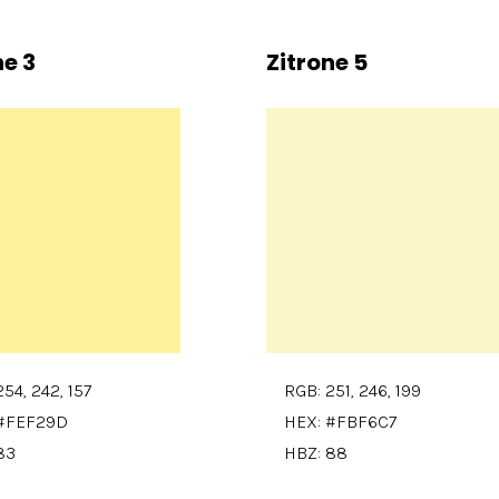
ne 3
Zitrone 5
54, 242, 157
RGB: 251, 246, 199
 #FEF29D
HEX: #FBF6C7
83
HBZ: 88