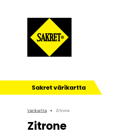
Sakret värikartta
Värikartta
Zitrone
Zitrone