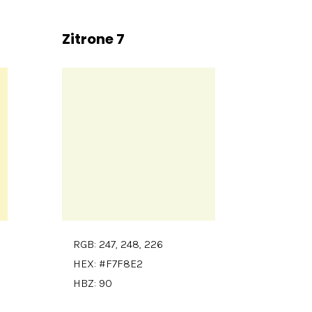
Zitrone 7
RGB: 247, 248, 226
HEX: #F7F8E2
HBZ: 90