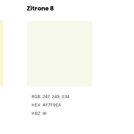
Zitrone 8
RGB: 247, 249, 234
HEX: #F7F9EA
HBZ: 91