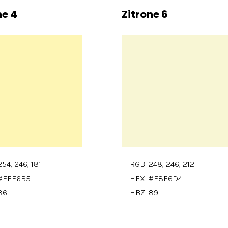
ne 4
Zitrone 6
54, 246, 181
RGB: 248, 246, 212
#FEF6B5
HEX: #F8F6D4
86
HBZ: 89