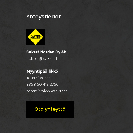
Yhteystiedot
Sakret Norden Oy Ab
sakret@sakret.fi
Myyntipäällikkö
Tommi Valve
+358 50 413 2756
tommi.valve@sakret.fi
Ota yhteyttä