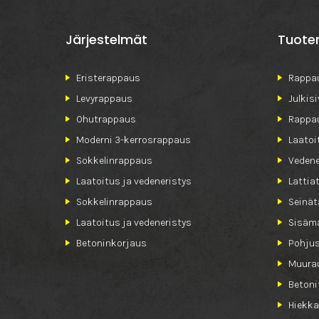
Järjestelmät
Tuote
Eristerappaus
Rappau
Levyrappaus
Julkis
Ohutrappaus
Rappa
Moderni 3-kerrosrappaus
Laatoi
Sokkelinrappaus
Vedene
Laatoitus ja vedeneristys
Lattia
Sokkelinrappaus
Seinät
Laatoitus ja vedeneristys
Sisäma
Betoninkorjaus
Pohjus
Muurau
Betoni
Hiekka