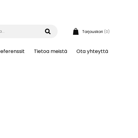
Tarjouskori
(0)
eferenssit
Tietoa meistä
Ota yhteyttä