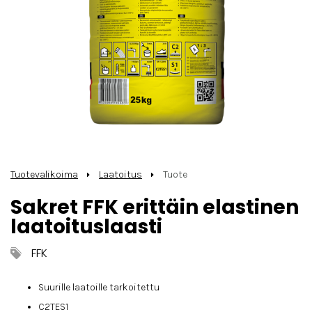
Tuotevalikoima
Laatoitus
Tuote
Sakret FFK erittäin elastinen
laatoituslaasti
FFK
Suurille laatoille tarkoitettu
C2TES1