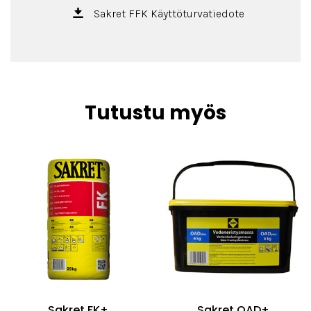
Sakret FFK Käyttöturvatiedote
Tutustu myös
Sakret FK+
Sakret OAD+