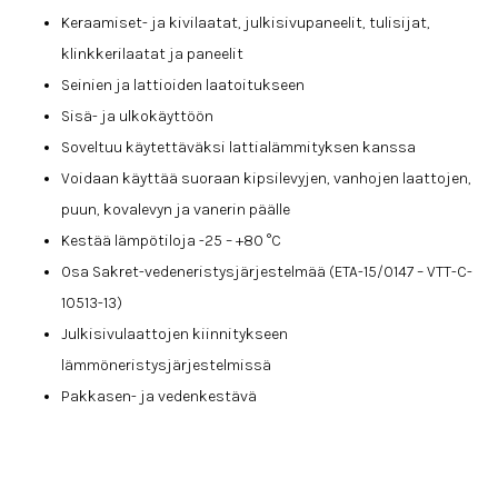
Keraamiset- ja kivilaatat, julkisivupaneelit, tulisijat,
klinkkerilaatat ja paneelit
Seinien ja lattioiden laatoitukseen
Sisä- ja ulkokäyttöön
Soveltuu käytettäväksi lattialämmityksen kanssa
Voidaan käyttää suoraan kipsilevyjen, vanhojen laattojen,
puun, kovalevyn ja vanerin päälle
Kestää lämpötiloja -25 – +80 °C
Osa Sakret-vedeneristysjärjestelmää (ETA-15/0147 – VTT-C-
10513-13)
Julkisivulaattojen kiinnitykseen
lämmöneristysjärjestelmissä
Pakkasen- ja vedenkestävä