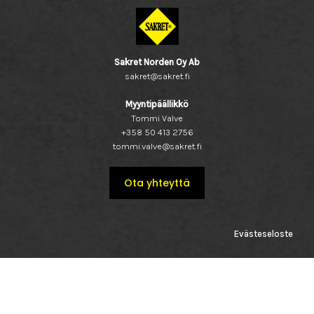
Sakret Norden Oy Ab
sakret@sakret.fi
Myyntipäällikkö
Tommi Valve
+358 50 413 2756
tommi.valve@sakret.fi
Ota yhteyttä
Evästeseloste