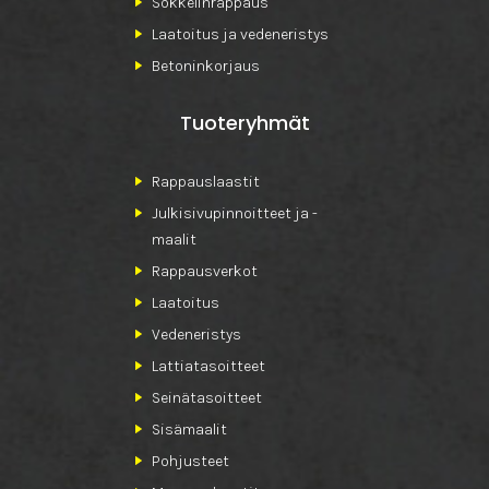
Sokkelinrappaus
Laatoitus ja vedeneristys
Betoninkorjaus
Tuoteryhmät
Rappauslaastit
Julkisivupinnoitteet ja -
maalit
Rappausverkot
Laatoitus
Vedeneristys
Lattiatasoitteet
Seinätasoitteet
Sisämaalit
Pohjusteet