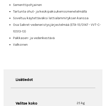
Sementtipohjainen​
Tartunta ohut- ja keskipaksukerrosmenetelmällä
​Soveltuu käytettäväksi lattialämmityksen kanssa
Osa Sakret-vedeneristysjärjestelmää (ETA-15/0147 – VVT-C-
10513-13)
Pakkasen- ja vedenkestävä
Valkoinen
Lisätiedot
Valitse koko
25 kg