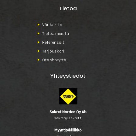
Tietoa
Värikartta
Tietoa meistä
Referenssit
Tarjouskori
Ota yhteyttä
Yhteystiedot
Sakret Norden Oy Ab
sakret@sakret.fi
Myyntipäällikkö