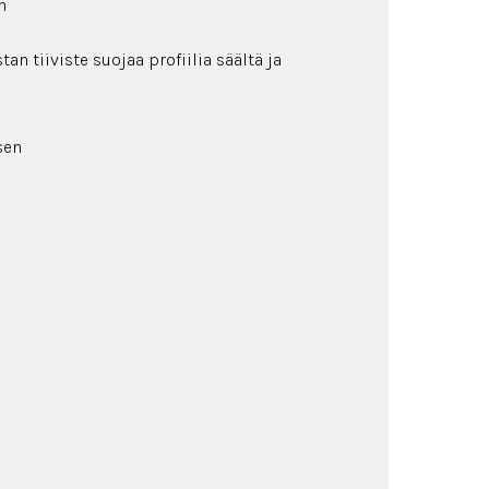
n
 tiiviste suojaa profiilia säältä ja
sen