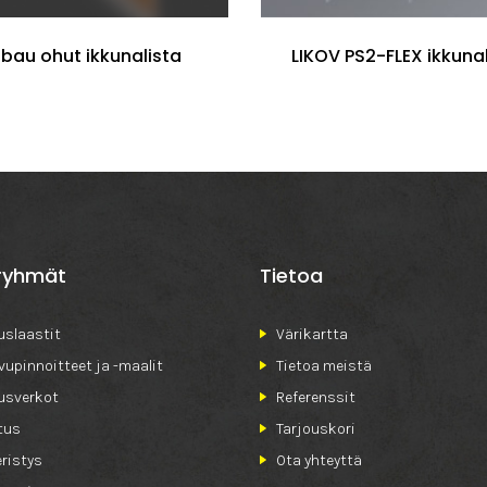
lbau ohut ikkunalista
LIKOV PS2-FLEX ikkunal
ryhmät
Tietoa
slaastit
Värikartta
ivupinnoitteet ja -maalit
Tietoa meistä
usverkot
Referenssit
tus
Tarjouskori
ristys
Ota yhteyttä