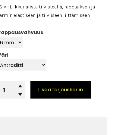
S-VHL ikkunalista tiivisteellä, rappauksen ja
armin elastiseen ja tiiviiseen liittämiseen.
Rappausvahvuus
Väri
IKOV
Lisää tarjouskoriin
S-
HL
hut
kkunalista
äärä