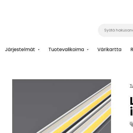
Järjestelmät
Tuotevalikoima
Värikartta
R
T