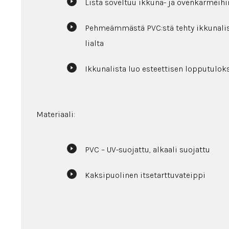
Lista soveltuu ikkuna- ja ovenkarmeihi
Pehmeämmästä PVC:stä tehty ikkunalistan
lialta
Ikkunalista luo esteettisen lopputulok
Materiaali:
PVC – UV-suojattu, alkaali suojattu
Kaksipuolinen itsetarttuvateippi