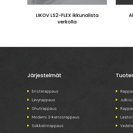
olla
LIKOV LS2-FLEX ikkunalista
A
verkolla
Järjestelmät
Tuote
Eristerappaus
Rappau
Levyrappaus
Julkis
Ohutrappaus
Rappa
Moderni 3-kerrosrappaus
Laatoi
Sokkelinrappaus
Vedene