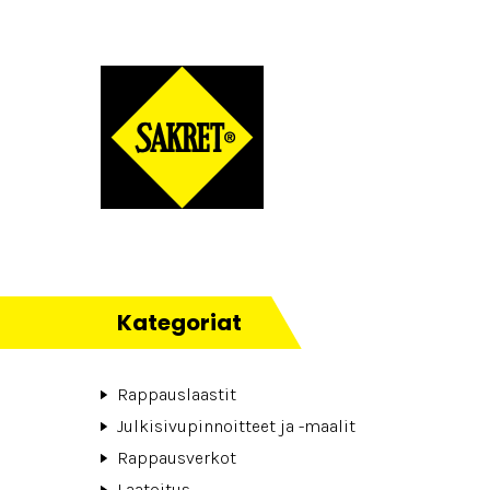
Kategoriat
Rappauslaastit
Julkisivupinnoitteet ja -maalit
Rappausverkot
Laatoitus