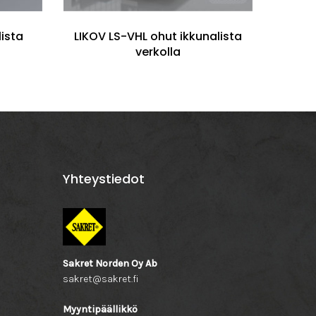
ista
LIKOV LS-VHL ohut ikkunalista
Alb
verkolla
Yhteystiedot
Sakret Norden Oy Ab
sakret@sakret.fi
Myyntipäällikkö