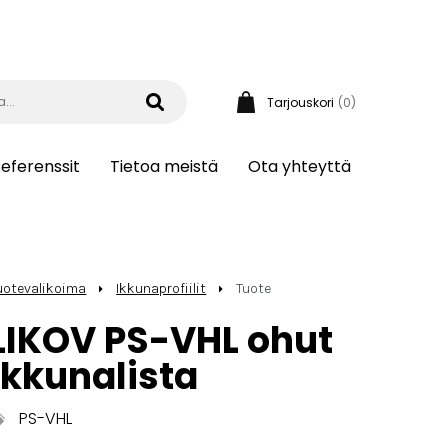
Tarjouskori
(0)
eferenssit
Tietoa meistä
Ota yhteyttä
uotevalikoima
Ikkunaprofiilit
Tuote
LIKOV PS-VHL ohut
ikkunalista
PS-VHL