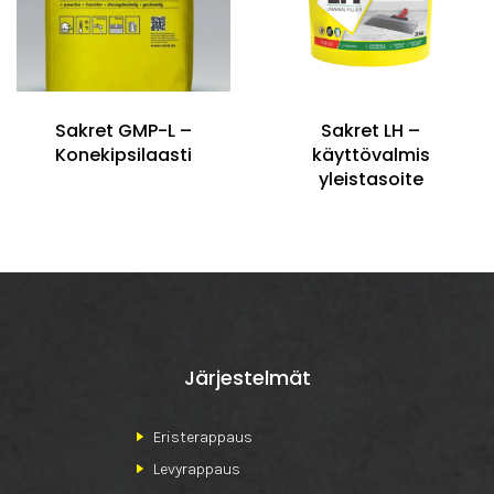
Sakret GMP-L –
Sakret LH –
Konekipsilaasti
käyttövalmis
yleistasoite
Järjestelmät
Eristerappaus
Levyrappaus