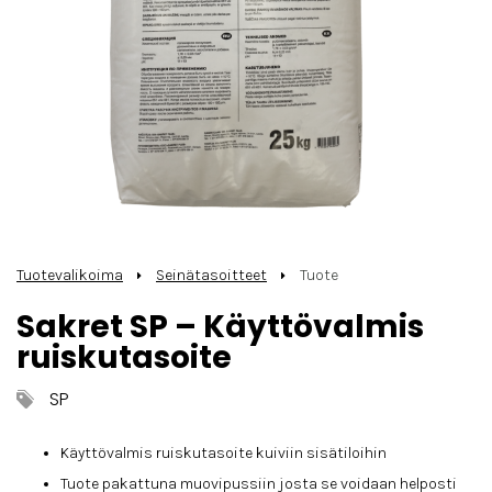
Tuotevalikoima
Seinätasoitteet
Tuote
Sakret SP – Käyttövalmis
ruiskutasoite
SP
Käyttövalmis ruiskutasoite kuiviin sisätiloihin
Tuote pakattuna muovipussiin josta se voidaan helposti