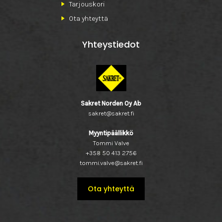
Tarjouskori
Ota yhteyttä
Yhteystiedot
Sakret Norden Oy Ab
sakret@sakret.fi
Myyntipäällikkö
Tommi Valve
+358 50 413 2756
tommi.valve@sakret.fi
Ota yhteyttä