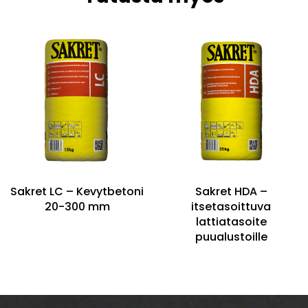
Sakret LC – Kevytbetoni
Sakret HDA –
20-300 mm
itsetasoittuva
lattiatasoite
puualustoille