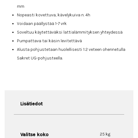
mm
Nopeasti kovettuva, kävelykuiva n. 4h
Voidaan päällystää 1-7 vrk
Soveltuu käytettäväksi lattialämmityksen yhteydessä
Pumpattava tai käsin levitettävä
Alusta pohjustetaan huolellisesti 1:2 veteen ohennetulla
Sakret UG-pohjusteella.
Lisätiedot
Valitse koko
25 kg