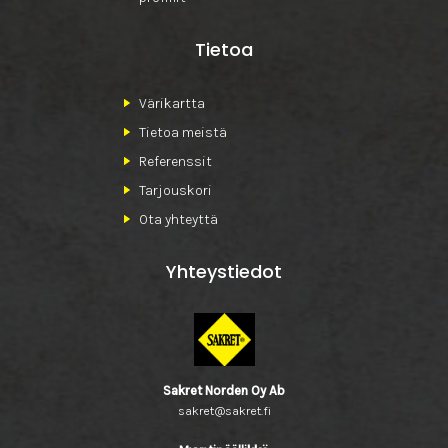
Tietoa
Värikartta
Tietoa meistä
Referenssit
Tarjouskori
Ota yhteyttä
Yhteystiedot
Sakret Norden Oy Ab
sakret@sakret.fi