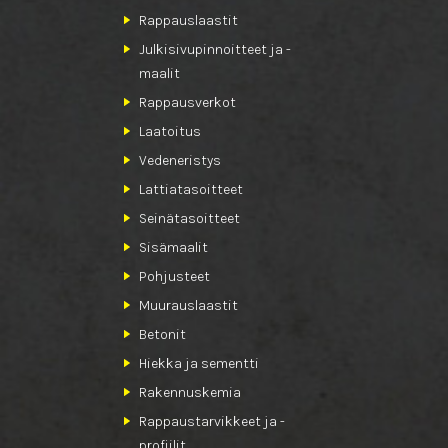
Rappauslaastit
Julkisivupinnoitteet ja -
maalit
Rappausverkot
Laatoitus
Vedeneristys
Lattiatasoitteet
Seinätasoitteet
Sisämaalit
Pohjusteet
Muurauslaastit
Betonit
Hiekka ja sementti
Rakennuskemia
Rappaustarvikkeet ja -
profiilit