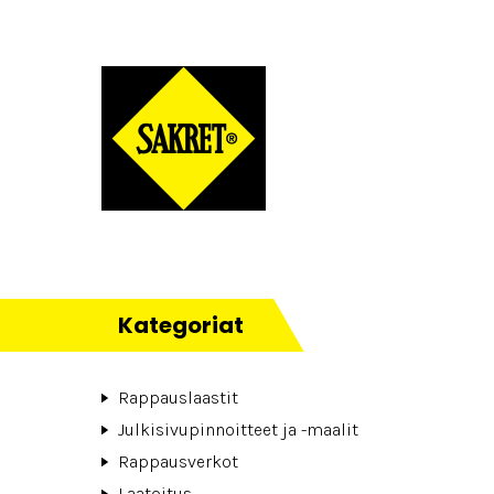
Kategoriat
Rappauslaastit
Julkisivupinnoitteet ja -maalit
Rappausverkot
Laatoitus