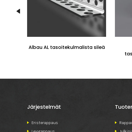
profiili
Albau AL tasoitekulmalista sileä
ta
Järjestelmät
Tuote
Eristerappaus
Rappau
Levyrappaus
Julkis