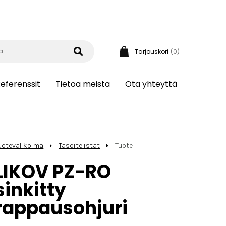
Tarjouskori
(0)
eferenssit
Tietoa meistä
Ota yhteyttä
uotevalikoima
Tasoitelistat
Tuote
LIKOV PZ-RO
sinkitty
rappausohjuri