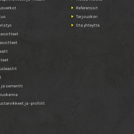
usverkot
Referenssit
tus
Tarjouskori
ristys
Ota yhteyttä
tasoitteet
asoitteet
alit
teet
slaastit
t
 ja sementti
nuskemia
starvikkeet ja -profiilit