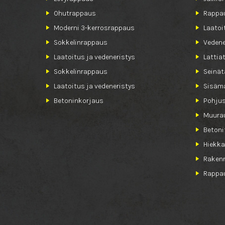
Ohutrappaus
Rappa
Moderni 3-kerrosrappaus
Laatoi
Sokkelinrappaus
Vedene
Laatoitus ja vedeneristys
Lattia
Sokkelinrappaus
Seinät
Laatoitus ja vedeneristys
Sisäma
Betoninkorjaus
Pohjus
Muurau
Betoni
Hiekka
Raken
Rappau