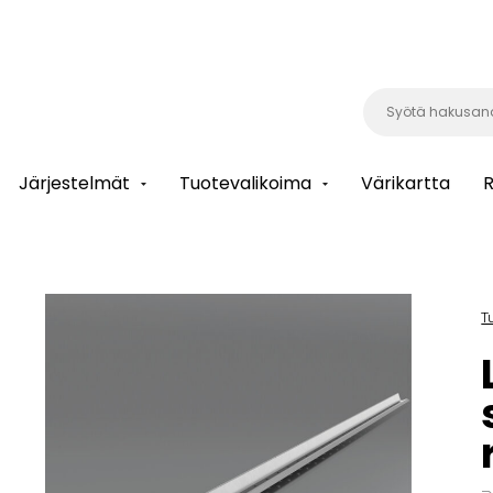
Järjestelmät
Tuotevalikoima
Värikartta
R
T