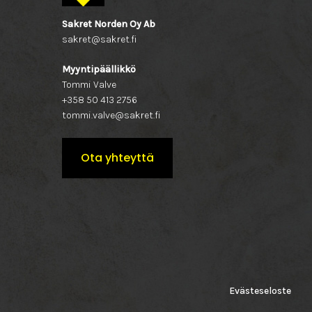
Sakret Norden Oy Ab
sakret@sakret.fi
Myyntipäällikkö
Tommi Valve
+358 50 413 2756
tommi.valve@sakret.fi
Ota yhteyttä
Evästeseloste