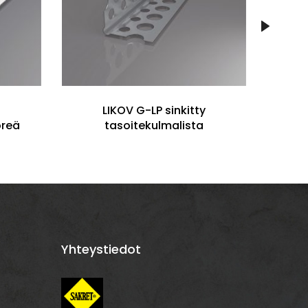
LIKOV G-LP sinkitty
öreä
tasoitekulmalista
Yhteystiedot