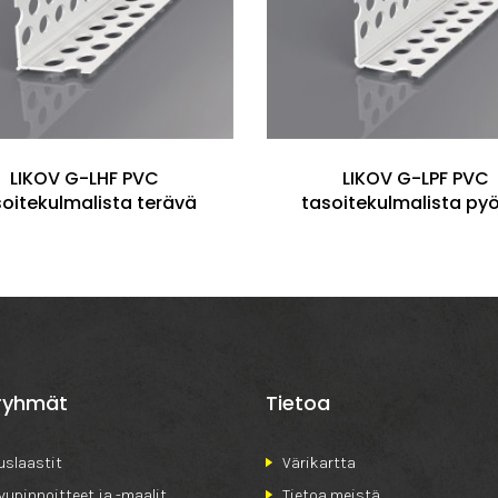
LIKOV G-LHF PVC
LIKOV G-LPF PVC
soitekulmalista terävä
tasoitekulmalista py
ryhmät
Tietoa
slaastit
Värikartta
ivupinnoitteet ja -maalit
Tietoa meistä