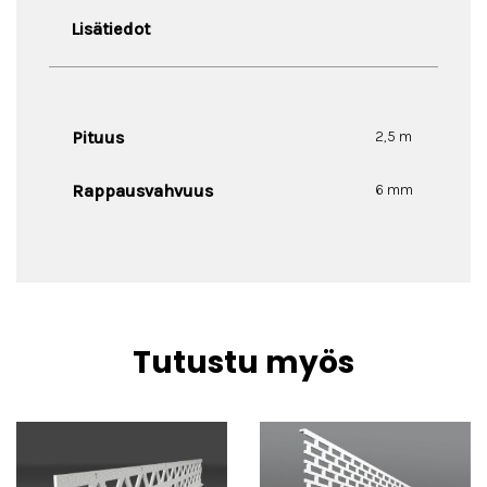
Lisätiedot
Pituus
2,5 m
Rappausvahvuus
6 mm
Tutustu myös