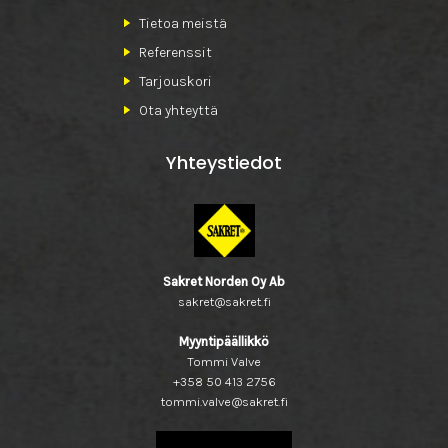
Tietoa meistä
Referenssit
Tarjouskori
Ota yhteyttä
Yhteystiedot
Sakret Norden Oy Ab
sakret@sakret.fi
Myyntipäällikkö
Tommi Valve
+358 50 413 2756
tommi.valve@sakret.fi