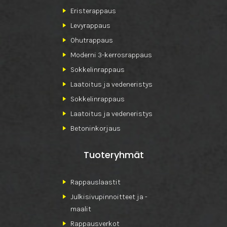
Eristerappaus
Levyrappaus
Ohutrappaus
Moderni 3-kerrosrappaus
Sokkelinrappaus
Laatoitus ja vedeneristys
Sokkelinrappaus
Laatoitus ja vedeneristys
Betoninkorjaus
Tuoteryhmät
Rappauslaastit
Julkisivupinnoitteet ja -
maalit
Rappausverkot