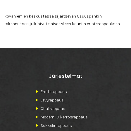
Rovaniemien keskustassa sijaitsevan Osuuspankin
rakennuksen julkisivut saivat ylleen kauniin eristerappauksen.
Järjestelmät
Eristerappaus
Levyrappaus
Ohutrappaus
Moderni 3-kerrosrappaus
Sokkelinrappaus